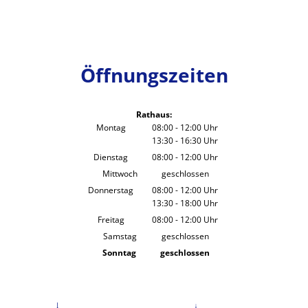
Öffnungszeiten
Rathaus:
Montag
08:00
-
12:00
Uhr
13:30
-
16:30
Von 08:00 bis 12:00 Uhr
Uhr
Von 13:30 bis 16:30 Uhr
Dienstag
08:00
-
12:00
Uhr
Von 08:00 bis 12:00 Uhr
Mittwoch
geschlossen
Donnerstag
08:00
-
12:00
Uhr
13:30
-
18:00
Von 08:00 bis 12:00 Uhr
Uhr
Von 13:30 bis 18:00 Uhr
Freitag
08:00
-
12:00
Uhr
Von 08:00 bis 12:00 Uhr
Samstag
geschlossen
Sonntag
geschlossen