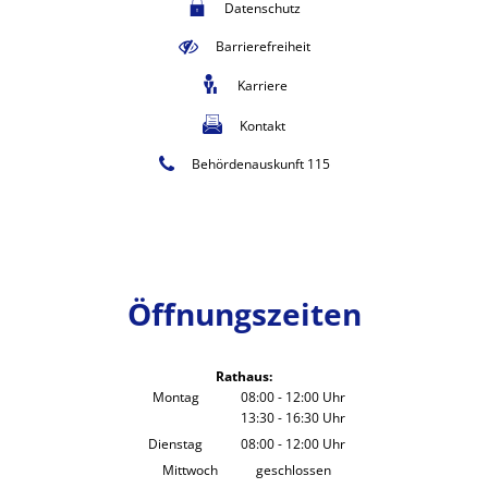
Datenschutz
Barrierefreiheit
Karriere
Kontakt
Behördenauskunft 115
Öffnungszeiten
Rathaus:
Montag
08:00
-
12:00
Uhr
13:30
-
16:30
Von 08:00 bis 12:00 Uhr
Uhr
Von 13:30 bis 16:30 Uhr
Dienstag
08:00
-
12:00
Uhr
Von 08:00 bis 12:00 Uhr
Mittwoch
geschlossen