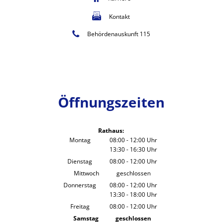
Kontakt
Behördenauskunft 115
Öffnungszeiten
Rathaus:
Montag
08:00
-
12:00
Uhr
13:30
-
16:30
Von 08:00 bis 12:00 Uhr
Uhr
Von 13:30 bis 16:30 Uhr
Dienstag
08:00
-
12:00
Uhr
Von 08:00 bis 12:00 Uhr
Mittwoch
geschlossen
Donnerstag
08:00
-
12:00
Uhr
13:30
-
18:00
Von 08:00 bis 12:00 Uhr
Uhr
Von 13:30 bis 18:00 Uhr
Freitag
08:00
-
12:00
Uhr
Von 08:00 bis 12:00 Uhr
Samstag
geschlossen