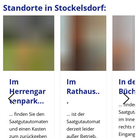
Standorte in Stockelsdorf:
Im
Im
In de
Herrengar
Rathaus..
Büche
tenpark...
.
... finde
Saatguta
... finden Sie den
... ist der
im Innen
Saatgutautomaten
Saatgutautomat
rechts n
und einen Kasten
derzeit leider
Eingangs
zum zurückgeben
außer Betrieb.