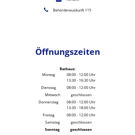
Behördenauskunft 115
Öffnungszeiten
Rathaus:
Montag
08:00
-
12:00
Uhr
13:30
-
16:30
Von 08:00 bis 12:00 Uhr
Uhr
Von 13:30 bis 16:30 Uhr
Dienstag
08:00
-
12:00
Uhr
Von 08:00 bis 12:00 Uhr
Mittwoch
geschlossen
Donnerstag
08:00
-
12:00
Uhr
13:30
-
18:00
Von 08:00 bis 12:00 Uhr
Uhr
Von 13:30 bis 18:00 Uhr
Freitag
08:00
-
12:00
Uhr
Von 08:00 bis 12:00 Uhr
Samstag
geschlossen
Sonntag
geschlossen