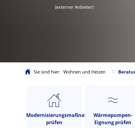
(externer Anbieter)
Sie sind hier:
Wohnen und Heizen
Beratun
Beratungstools
co2online
Modernisierungsmaßnahmen
Wärmepumpen-
prüfen
Eignung prüfen
(externer