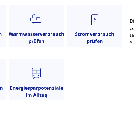
D
c
n
Warmwasserverbrauch
Stromverbrauch
U
prüfen
prüfen
S
im
Energiesparpotenziale
im Alltag