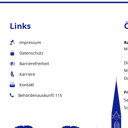
Links
Impressum
R
M
Datenschutz
D
Barrierefreiheit
M
Karriere
D
Kontakt
Fr
Behördenauskunft 115
S
S