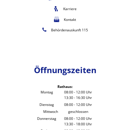
Karriere
Kontakt
Behördenauskunft 115
Öffnungszeiten
Rathaus:
Montag
08:00
-
12:00
Uhr
13:30
-
16:30
Von 08:00 bis 12:00 Uhr
Uhr
Von 13:30 bis 16:30 Uhr
Dienstag
08:00
-
12:00
Uhr
Von 08:00 bis 12:00 Uhr
Mittwoch
geschlossen
Donnerstag
08:00
-
12:00
Uhr
13:30
-
18:00
Von 08:00 bis 12:00 Uhr
Uhr
Von 13:30 bis 18:00 Uhr