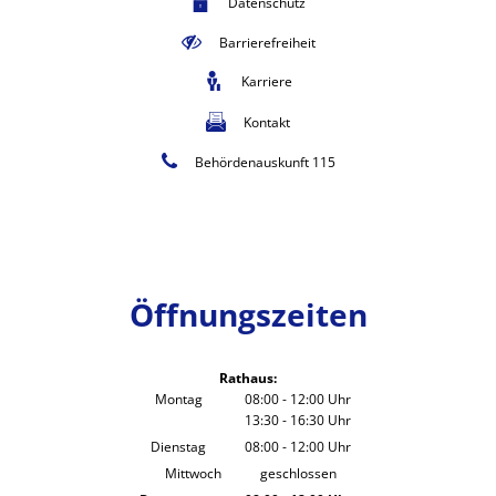
Datenschutz
Barrierefreiheit
Karriere
Kontakt
Behördenauskunft 115
Öffnungszeiten
Rathaus:
Montag
08:00
-
12:00
Uhr
13:30
-
16:30
Von 08:00 bis 12:00 Uhr
Uhr
Von 13:30 bis 16:30 Uhr
Dienstag
08:00
-
12:00
Uhr
Von 08:00 bis 12:00 Uhr
Mittwoch
geschlossen