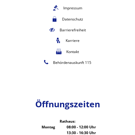
Impressum
Datenschutz
Barrierefreiheit
Karriere
Kontakt
Behördenauskunft 115
Öffnungszeiten
Rathaus:
Montag
08:00
-
12:00
Uhr
13:30
-
16:30
Von 08:00 bis 12:00 Uhr
Uhr